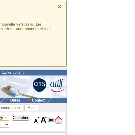
×
e nouvelle version au
1er
ablettes, smartphones) et inclut
Outils
Contact
oncordance
Aide