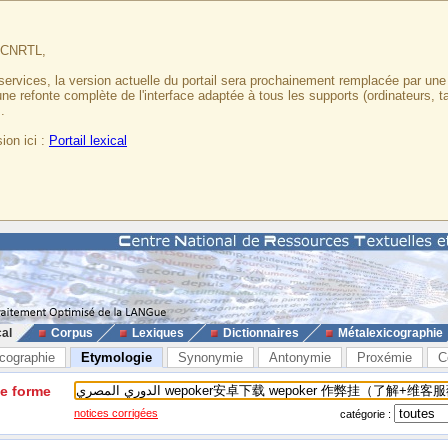
u CNRTL,
services, la version actuelle du portail sera prochainement remplacée par un
 une refonte complète de l'interface adaptée à tous les supports (ordinateurs, t
.
ion ici :
Portail lexical
cal
Corpus
Lexiques
Dictionnaires
Métalexicographie
cographie
Etymologie
Synonymie
Antonymie
Proxémie
C
ne forme
notices corrigées
catégorie :