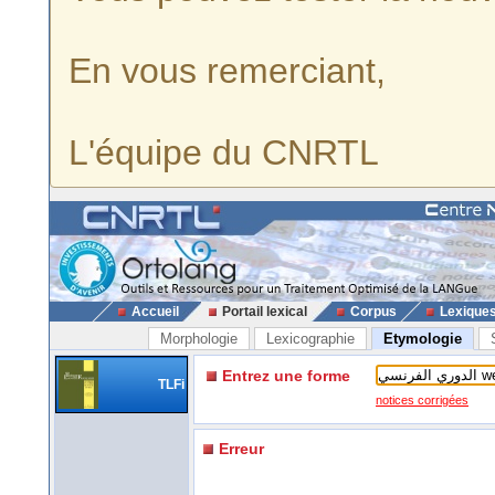
En vous remerciant,
L'équipe du CNRTL
Accueil
Portail lexical
Corpus
Lexique
Morphologie
Lexicographie
Etymologie
Entrez une forme
TLFi
notices corrigées
Erreur