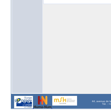
44, avenue de l
Tél. : 