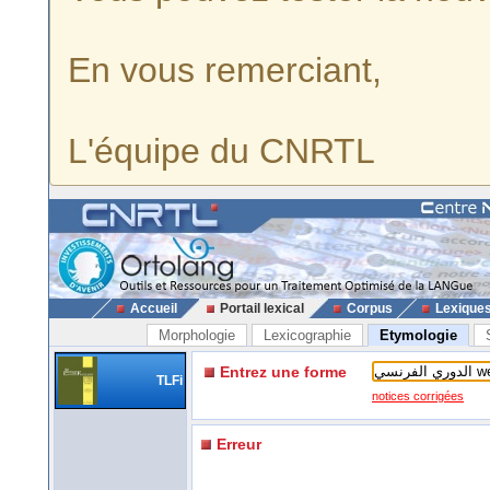
En vous remerciant,
L'équipe du CNRTL
Accueil
Portail lexical
Corpus
Lexique
Morphologie
Lexicographie
Etymologie
Entrez une forme
TLFi
notices corrigées
Erreur