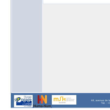
44, avenue de l
Tél. : 