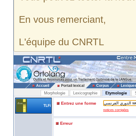
En vous remerciant,
L'équipe du CNRTL
Accueil
Portail lexical
Corpus
Lexique
Morphologie
Lexicographie
Etymologie
Entrez une forme
TLFi
notices corrigées
Erreur