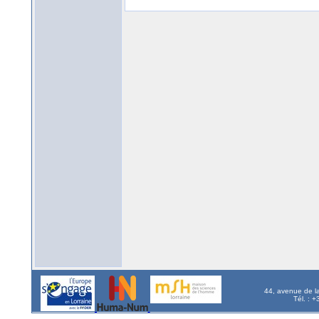
44, avenue de l
Tél. : 