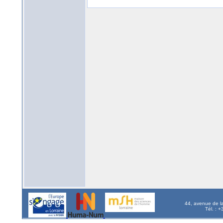
44, avenue de l
Tél. : 