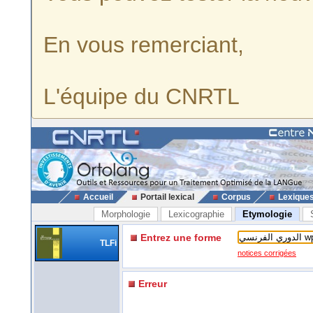
En vous remerciant,
L'équipe du CNRTL
Accueil
Portail lexical
Corpus
Lexique
Morphologie
Lexicographie
Etymologie
Entrez une forme
TLFi
notices corrigées
Erreur