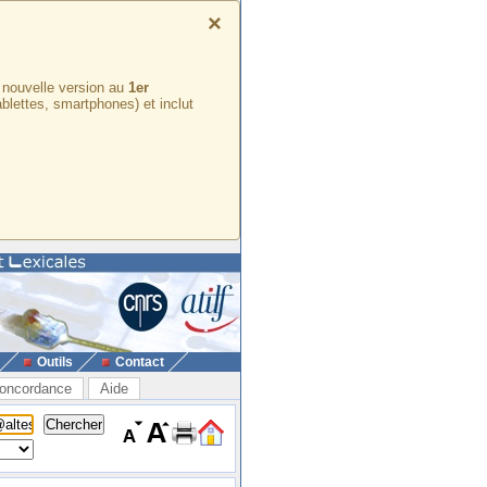
×
e nouvelle version au
1er
ablettes, smartphones) et inclut
Outils
Contact
oncordance
Aide