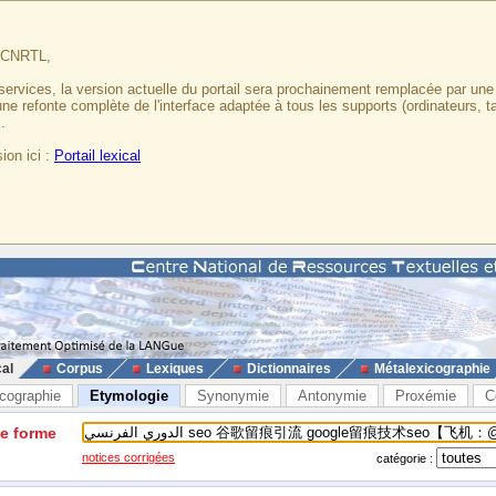
u CNRTL,
services, la version actuelle du portail sera prochainement remplacée par un
 une refonte complète de l'interface adaptée à tous les supports (ordinateurs, t
.
ion ici :
Portail lexical
cal
Corpus
Lexiques
Dictionnaires
Métalexicographie
cographie
Etymologie
Synonymie
Antonymie
Proxémie
C
ne forme
notices corrigées
catégorie :