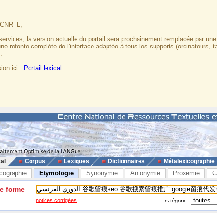
u CNRTL,
services, la version actuelle du portail sera prochainement remplacée par un
 une refonte complète de l'interface adaptée à tous les supports (ordinateurs, t
.
ion ici :
Portail lexical
cal
Corpus
Lexiques
Dictionnaires
Métalexicographie
cographie
Etymologie
Synonymie
Antonymie
Proxémie
C
ne forme
notices corrigées
catégorie :