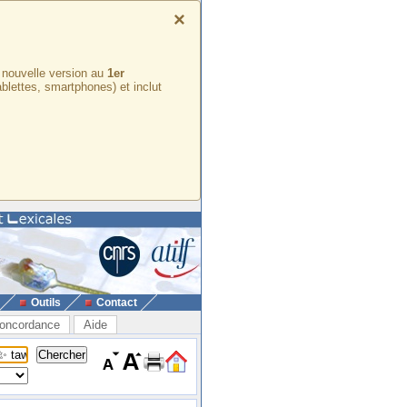
×
e nouvelle version au
1er
ablettes, smartphones) et inclut
Outils
Contact
oncordance
Aide