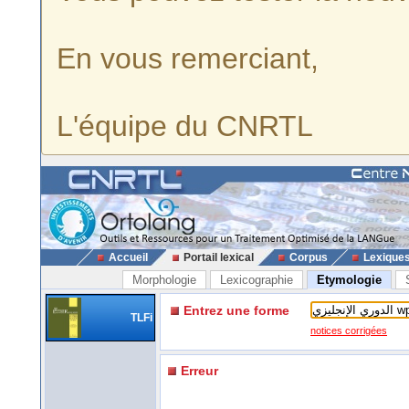
En vous remerciant,
L'équipe du CNRTL
Accueil
Portail lexical
Corpus
Lexique
Morphologie
Lexicographie
Etymologie
Entrez une forme
TLFi
notices corrigées
Erreur