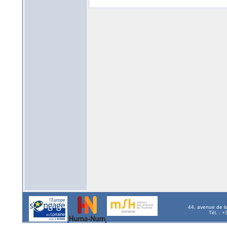
44, avenue de l
Tél. : 