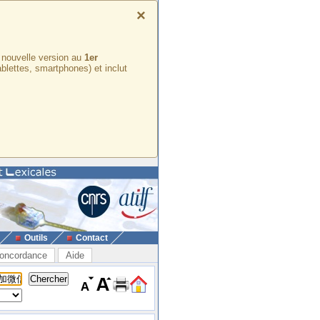
×
e nouvelle version au
1er
ablettes, smartphones) et inclut
Outils
Contact
oncordance
Aide