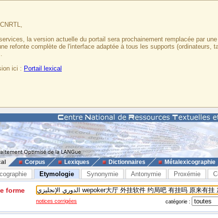
u CNRTL,
services, la version actuelle du portail sera prochainement remplacée par un
 une refonte complète de l'interface adaptée à tous les supports (ordinateurs, t
.
ion ici :
Portail lexical
cal
Corpus
Lexiques
Dictionnaires
Métalexicographie
cographie
Etymologie
Synonymie
Antonymie
Proxémie
C
ne forme
notices corrigées
catégorie :