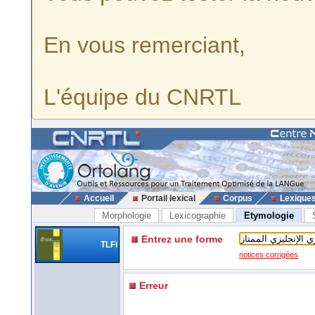
En vous remerciant,
L'équipe du CNRTL
Accueil
Portail lexical
Corpus
Lexique
Morphologie
Lexicographie
Etymologie
Entrez une forme
TLFi
notices corrigées
Erreur