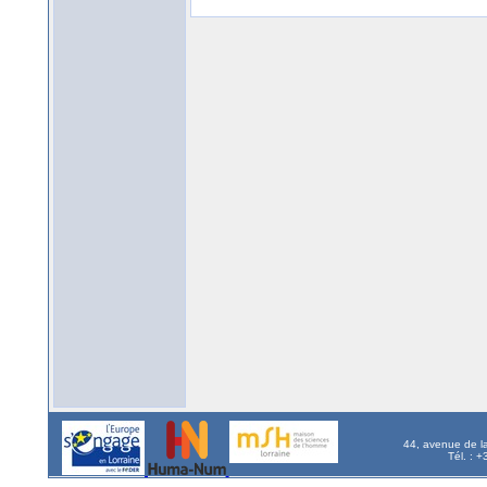
44, avenue de l
Tél. : 