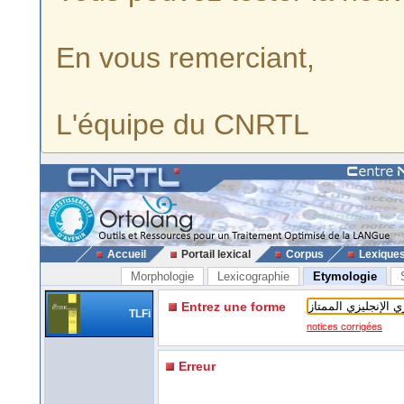
En vous remerciant,
L'équipe du CNRTL
Accueil
Portail lexical
Corpus
Lexique
Morphologie
Lexicographie
Etymologie
Entrez une forme
TLFi
notices corrigées
Erreur