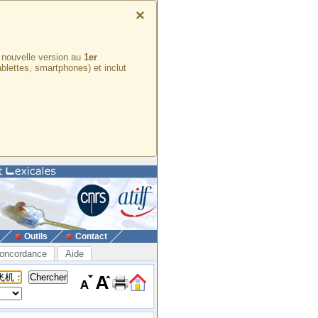
×
e nouvelle version au
1er
ablettes, smartphones) et inclut
Outils
Contact
oncordance
Aide