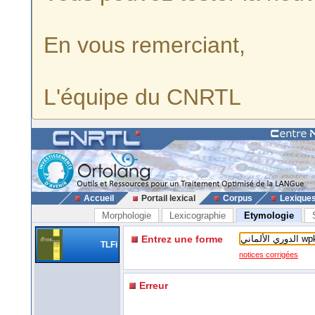
En vous remerciant,
L'équipe du CNRTL
Accueil
Portail lexical
Corpus
Lexique
Morphologie
Lexicographie
Etymologie
Entrez une forme
TLFi
notices corrigées
Erreur