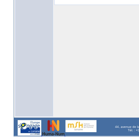
44, avenue de l
Tél. : 