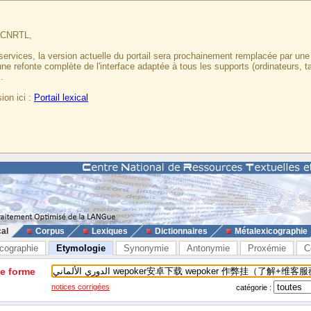
u CNRTL,
services, la version actuelle du portail sera prochainement remplacée par un
 une refonte complète de l'interface adaptée à tous les supports (ordinateurs, t
.
ion ici :
Portail lexical
cal
Corpus
Lexiques
Dictionnaires
Métalexicographie
cographie
Etymologie
Synonymie
Antonymie
Proxémie
C
ne forme
notices corrigées
catégorie :