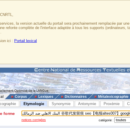
u CNRTL,
services, la version actuelle du portail sera prochainement remplacée par un
 une refonte complète de l'interface adaptée à tous les supports (ordinateurs, t
.
ion ici :
Portail lexical
cal
Corpus
Lexiques
Dictionnaires
Métalexicographie
cographie
Etymologie
Synonymie
Antonymie
Proxémie
C
ne forme
notices corrigées
catégorie :