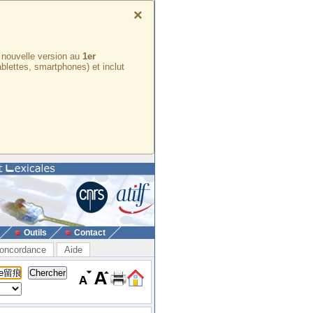
×
e nouvelle version au
1er
ablettes, smartphones) et inclut
Outils
Contact
oncordance
Aide