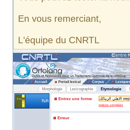
En vous remerciant,
L'équipe du CNRTL
Accueil
Portail lexical
Corpus
Lexique
Morphologie
Lexicographie
Etymologie
Entrez une forme
TLFi
notices corrigées
Erreur