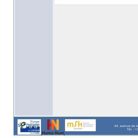
44, avenue de l
Tél. : 