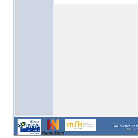
44, avenue de l
Tél. : 