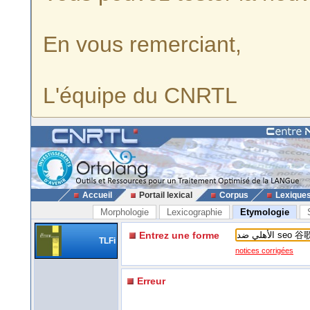
En vous remerciant,
L'équipe du CNRTL
Accueil
Portail lexical
Corpus
Lexique
Morphologie
Lexicographie
Etymologie
Entrez une forme
TLFi
notices corrigées
Erreur