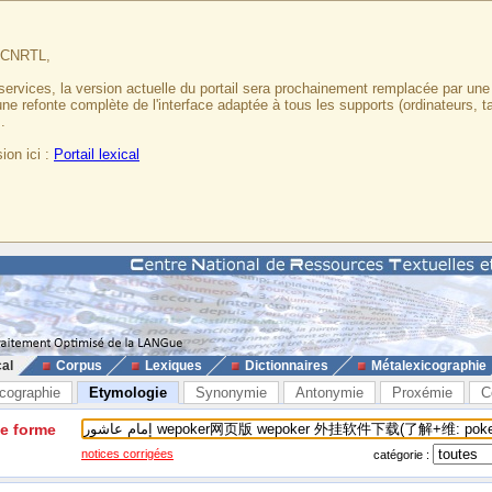
u CNRTL,
services, la version actuelle du portail sera prochainement remplacée par un
 une refonte complète de l'interface adaptée à tous les supports (ordinateurs, t
.
ion ici :
Portail lexical
cal
Corpus
Lexiques
Dictionnaires
Métalexicographie
cographie
Etymologie
Synonymie
Antonymie
Proxémie
C
ne forme
notices corrigées
catégorie :