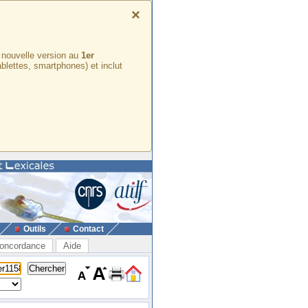
×
e nouvelle version au
1er
ablettes, smartphones) et inclut
Outils
Contact
oncordance
Aide