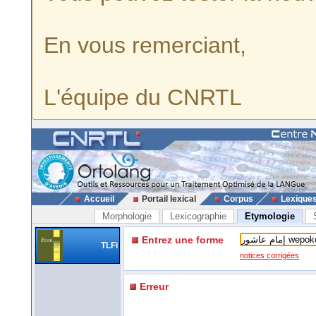
En vous remerciant,
L'équipe du CNRTL
Accueil
Portail lexical
Corpus
Lexique
Morphologie
Lexicographie
Etymologie
Entrez une forme
TLFi
notices corrigées
Erreur