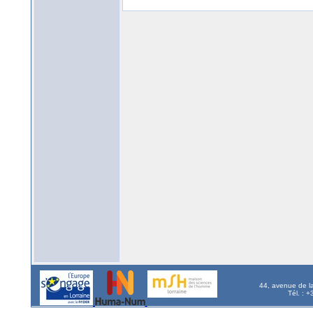
44, avenue de l
Tél. : 