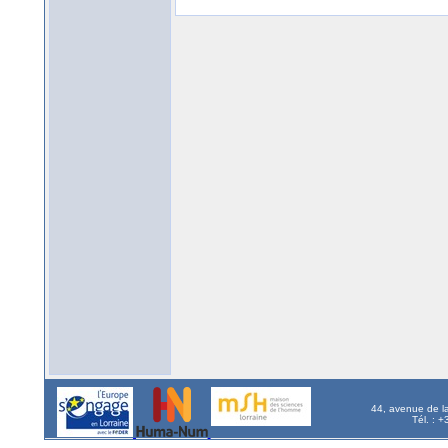
44, avenue de l
Tél. : 