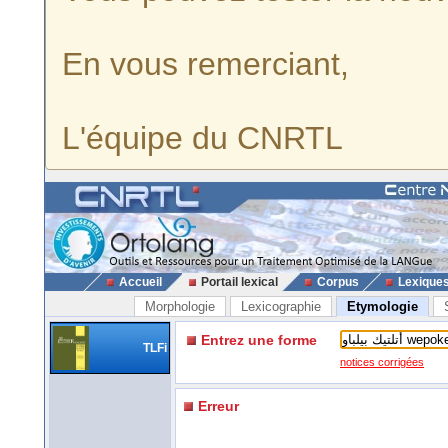
En vous remerciant,
L'équipe du CNRTL
Accueil
Portail lexical
Corpus
Lexique
Morphologie
Lexicographie
Etymologie
Entrez une forme
TLFi
notices corrigées
Erreur