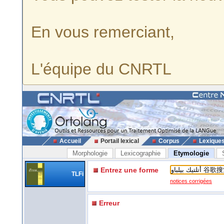
En vous remerciant,
L'équipe du CNRTL
Accueil
Portail lexical
Corpus
Lexique
Morphologie
Lexicographie
Etymologie
Entrez une forme
TLFi
notices corrigées
Erreur