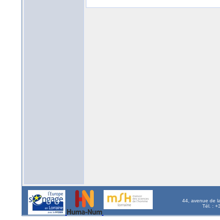
44, avenue de l
Tél. : 