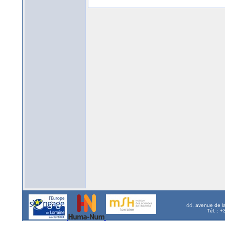
44, avenue de l
Tél. : 