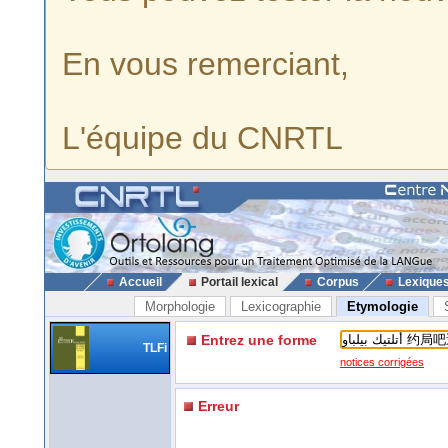
En vous remerciant,
L'équipe du CNRTL
Accueil
Portail lexical
Corpus
Lexique
Morphologie
Lexicographie
Etymologie
Entrez une forme
TLFi
notices corrigées
Erreur