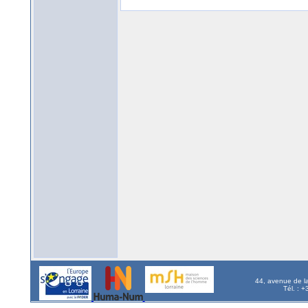
44, avenue de l
Tél. : 