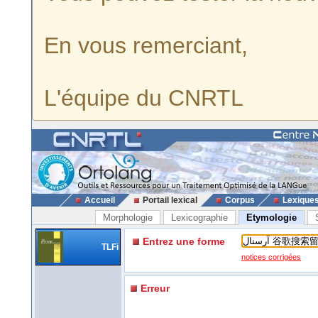
En vous remerciant,
L'équipe du CNRTL
Accueil
Portail lexical
Corpus
Lexique
Morphologie
Lexicographie
Etymologie
Entrez une forme
TLFi
notices corrigées
Erreur