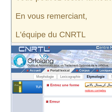
En vous remerciant,
L'équipe du CNRTL
Accueil
Portail lexical
Corpus
Lexique
Morphologie
Lexicographie
Etymologie
Entrez une forme
TLFi
notices corrigées
Erreur