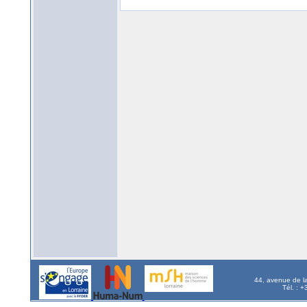
44, avenue de l
Tél. : 