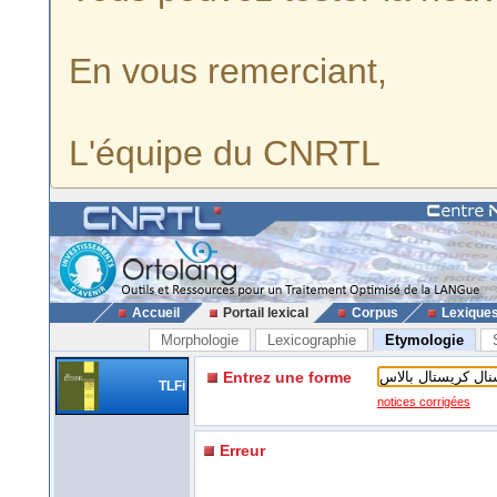
En vous remerciant,
L'équipe du CNRTL
Accueil
Portail lexical
Corpus
Lexique
Morphologie
Lexicographie
Etymologie
Entrez une forme
TLFi
notices corrigées
Erreur