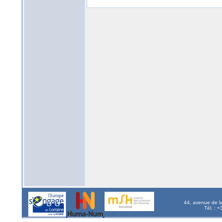
44, avenue de l
Tél. : 