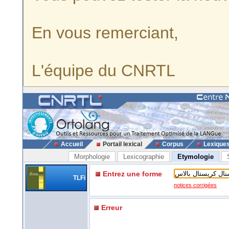
En vous remerciant,
L'équipe du CNRTL
Accueil
Portail lexical
Corpus
Lexique
Morphologie
Lexicographie
Etymologie
Entrez une forme
TLFi
notices corrigées
Erreur