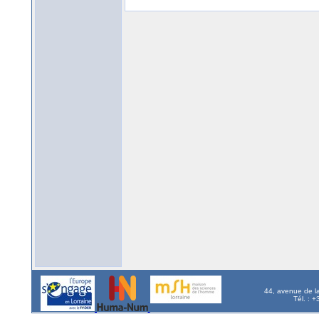
44, avenue de l
Tél. : 