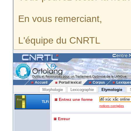
En vous remerciant,
L'équipe du CNRTL
Accueil
Portail lexical
Corpus
Lexique
Morphologie
Lexicographie
Etymologie
Entrez une forme
TLFi
notices corrigées
Erreur