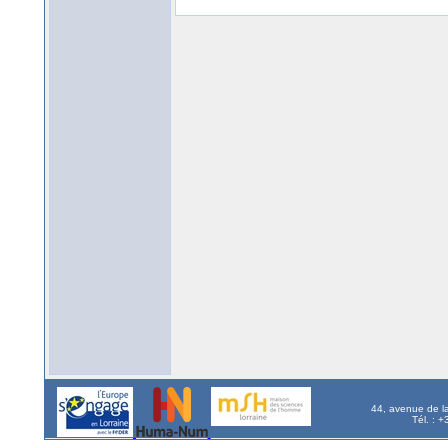
44, avenue de l
Tél. : 