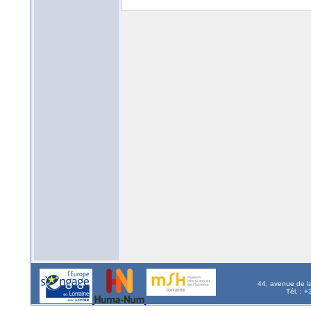
44, avenue de l
Tél. : 