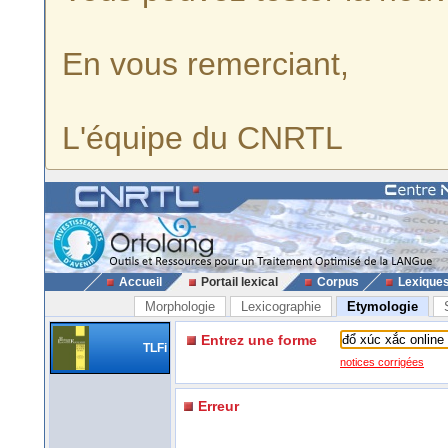
En vous remerciant,
L'équipe du CNRTL
Accueil
Portail lexical
Corpus
Lexique
Morphologie
Lexicographie
Etymologie
Entrez une forme
TLFi
notices corrigées
Erreur