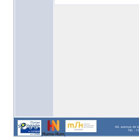
44, avenue de l
Tél. : 