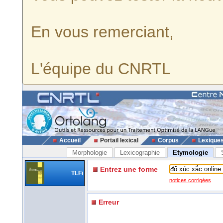
En vous remerciant,
L'équipe du CNRTL
Accueil
Portail lexical
Corpus
Lexique
Morphologie
Lexicographie
Etymologie
Entrez une forme
TLFi
notices corrigées
Erreur