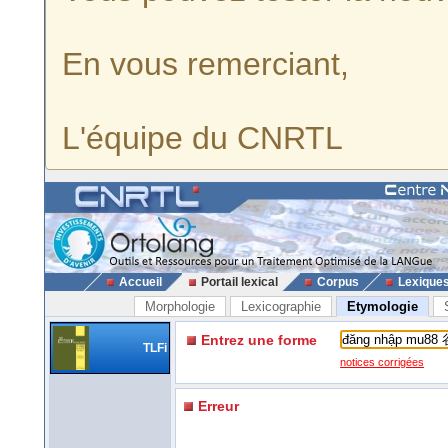
En vous remerciant,
L'équipe du CNRTL
Accueil
Portail lexical
Corpus
Lexique
Morphologie
Lexicographie
Etymologie
Entrez une forme
TLFi
notices corrigées
Erreur