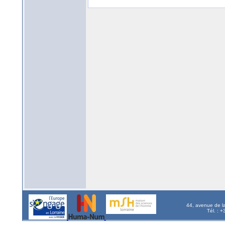
44, avenue de l
Tél. : 