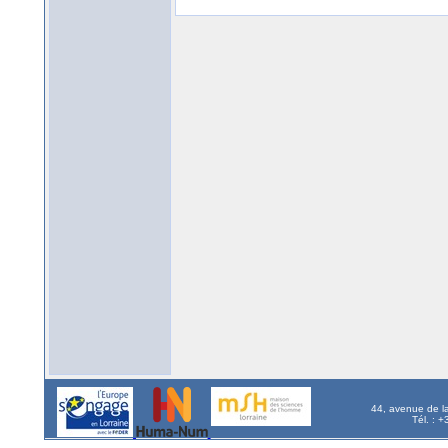
44, avenue de l
Tél. : 