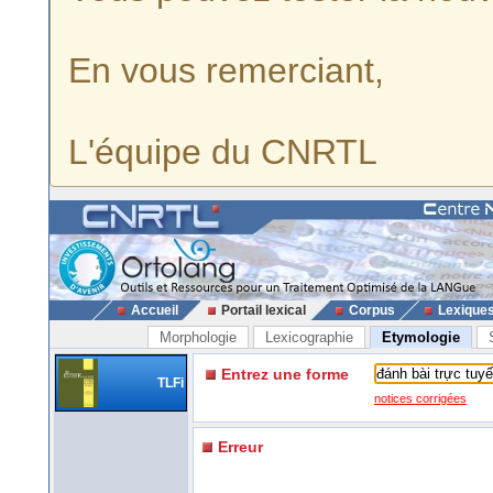
En vous remerciant,
L'équipe du CNRTL
Accueil
Portail lexical
Corpus
Lexique
Morphologie
Lexicographie
Etymologie
Entrez une forme
TLFi
notices corrigées
Erreur