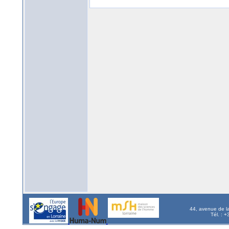
44, avenue de l
Tél. : 