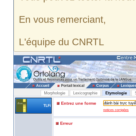
En vous remerciant,
L'équipe du CNRTL
Accueil
Portail lexical
Corpus
Lexique
Morphologie
Lexicographie
Etymologie
Entrez une forme
TLFi
notices corrigées
Erreur