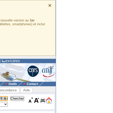
×
e nouvelle version au
1er
ablettes, smartphones) et inclut
Outils
Contact
oncordance
Aide