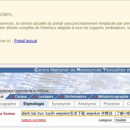
u CNRTL,
services, la version actuelle du portail sera prochainement remplacée par un
 une refonte complète de l'interface adaptée à tous les supports (ordinateurs, t
.
ion ici :
Portail lexical
cal
Corpus
Lexiques
Dictionnaires
Métalexicographie
cographie
Etymologie
Synonymie
Antonymie
Proxémie
C
ne forme
notices corrigées
catégorie :