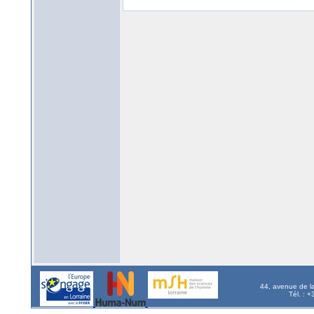
44, avenue de l
Tél. : 