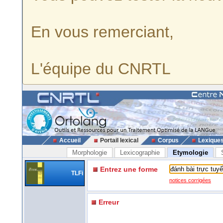
En vous remerciant,
L'équipe du CNRTL
Accueil
Portail lexical
Corpus
Lexique
Morphologie
Lexicographie
Etymologie
Entrez une forme
TLFi
notices corrigées
Erreur