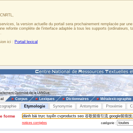
u CNRTL,
services, la version actuelle du portail sera prochainement remplacée par un
 une refonte complète de l'interface adaptée à tous les supports (ordinateurs, t
.
ion ici :
Portail lexical
cal
Corpus
Lexiques
Dictionnaires
Métalexicographie
cographie
Etymologie
Synonymie
Antonymie
Proxémie
C
ne forme
notices corrigées
catégorie :