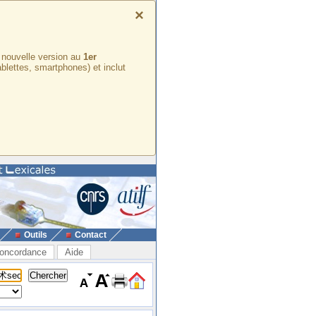
×
e nouvelle version au
1er
ablettes, smartphones) et inclut
Outils
Contact
oncordance
Aide