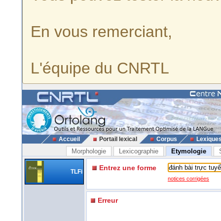
En vous remerciant,
L'équipe du CNRTL
Accueil
Portail lexical
Corpus
Lexique
Morphologie
Lexicographie
Etymologie
Entrez une forme
TLFi
notices corrigées
Erreur