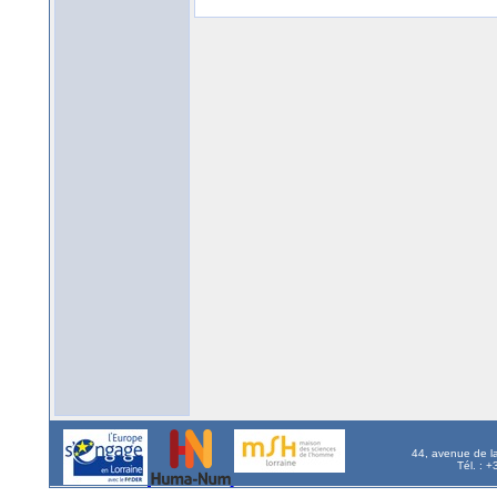
44, avenue de l
Tél. : 