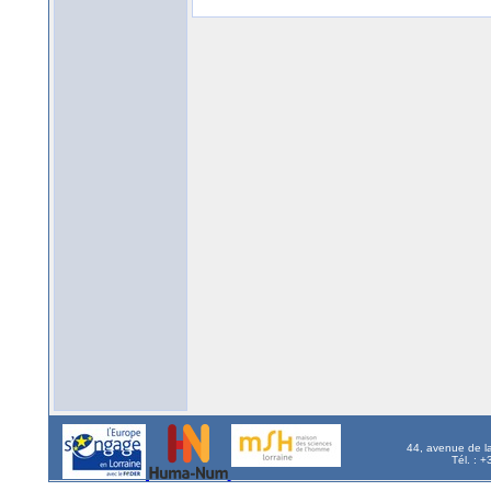
44, avenue de l
Tél. : 