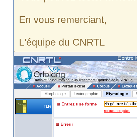
En vous remerciant,
L'équipe du CNRTL
Accueil
Portail lexical
Corpus
Lexique
Morphologie
Lexicographie
Etymologie
Entrez une forme
TLFi
notices corrigées
Erreur