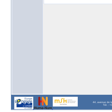
44, avenue de l
Tél. : 