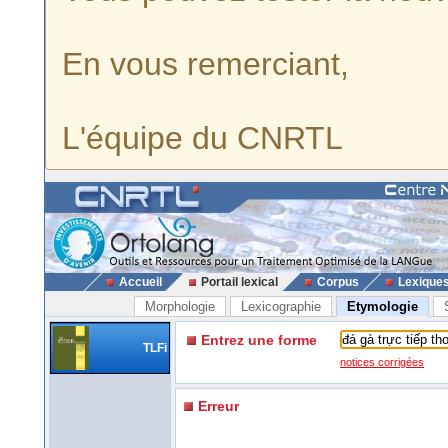
En vous remerciant,
L'équipe du CNRTL
Accueil
Portail lexical
Corpus
Lexique
Morphologie
Lexicographie
Etymologie
Entrez une forme
TLFi
notices corrigées
Erreur