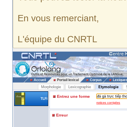
En vous remerciant,
L'équipe du CNRTL
Accueil
Portail lexical
Corpus
Lexique
Morphologie
Lexicographie
Etymologie
Entrez une forme
TLFi
notices corrigées
Erreur