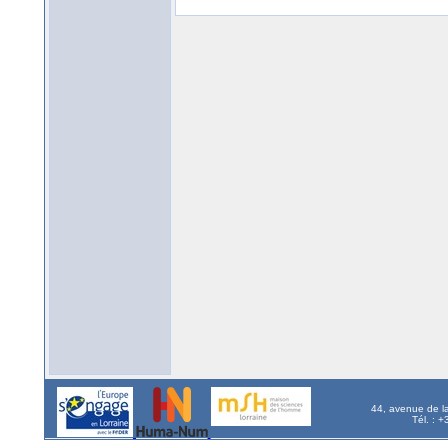
44, avenue de l
Tél. : 