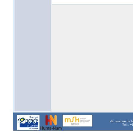
44, avenue de l
Tél. : 