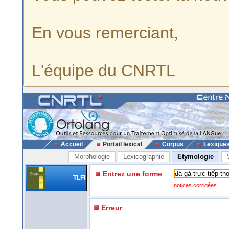
En vous remerciant,
L'équipe du CNRTL
Accueil
Portail lexical
Corpus
Lexique
Morphologie
Lexicographie
Etymologie
Entrez une forme
TLFi
notices corrigées
Erreur