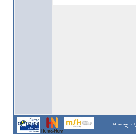
44, avenue de l
Tél. : 