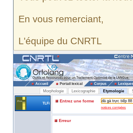
En vous remerciant,
L'équipe du CNRTL
Accueil
Portail lexical
Corpus
Lexique
Morphologie
Lexicographie
Etymologie
Entrez une forme
TLFi
notices corrigées
Erreur