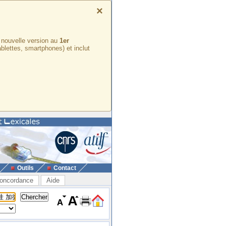
×
e nouvelle version au
1er
ablettes, smartphones) et inclut
Outils
Contact
oncordance
Aide