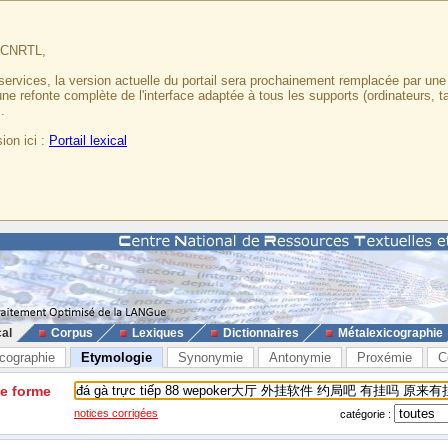
u CNRTL,
services, la version actuelle du portail sera prochainement remplacée par un
 une refonte complète de l'interface adaptée à tous les supports (ordinateurs, t
.
ion ici :
Portail lexical
cal
Corpus
Lexiques
Dictionnaires
Métalexicographie
cographie
Etymologie
Synonymie
Antonymie
Proxémie
C
ne forme
notices corrigées
catégorie :