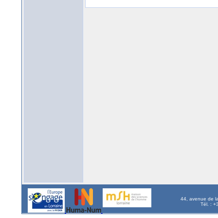
44, avenue de l
Tél. : 