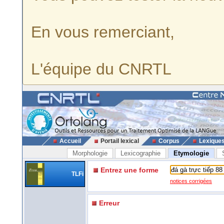
En vous remerciant,
L'équipe du CNRTL
Accueil
Portail lexical
Corpus
Lexique
Morphologie
Lexicographie
Etymologie
Entrez une forme
TLFi
notices corrigées
Erreur