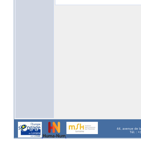
44, avenue de l
Tél. : 