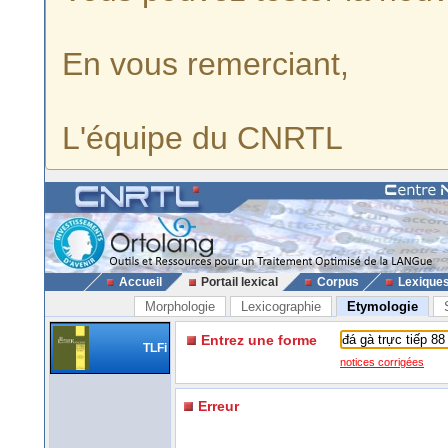
En vous remerciant,
L'équipe du CNRTL
Accueil
Portail lexical
Corpus
Lexique
Morphologie
Lexicographie
Etymologie
Entrez une forme
TLFi
notices corrigées
Erreur