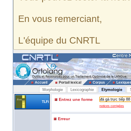
En vous remerciant,
L'équipe du CNRTL
Accueil
Portail lexical
Corpus
Lexique
Morphologie
Lexicographie
Etymologie
Entrez une forme
TLFi
notices corrigées
Erreur