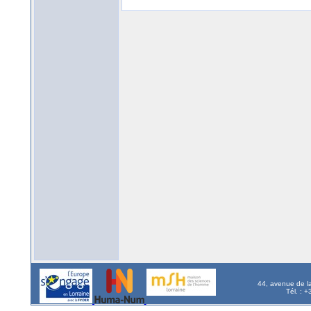
44, avenue de l
Tél. : 