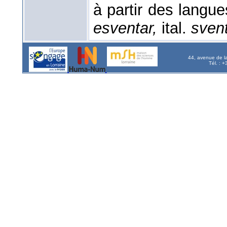
à partir des langu
esventar,
ital.
sven
44, avenue de l
Tél. : 