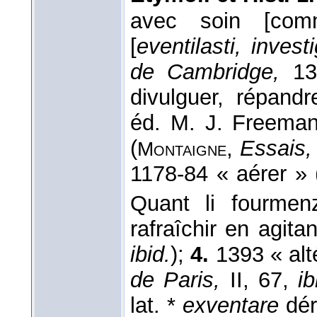
avec soin [com
[
eventilasti, invest
de Cambridge,
138
divulguer, répandr
éd. M. J. Freema
(
,
Essais,
Montaigne
1178-84 « aérer » 
Quant li fourme
rafraîchir en agitant
ibid.
);
4.
1393 « alté
de Paris,
II, 67,
ib
lat. *
exventare
dér