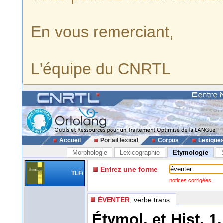
En vous remerciant,
L'équipe du CNRTL
Accueil
Portail lexical
Corpus
Lexique
Morphologie
Lexicographie
Etymologie
Entrez une forme
TLFi
notices corrigées
ÉVENTER
, verbe trans.
Étymol. et Hist. 1.