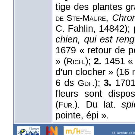
tige des plantes g
,
Chro
de Ste-Maure
C. Fahlin, 14842);
chien, qui est ren
1679 « retour de p
» (
);
2.
1451 « 
Rich.
d'un clocher » (16 
6 ds
);
3.
1701 
Gdf.
fleurs sont dispo
(
). Du lat.
sp
Fur.
pointe, épi ».
44, avenue de l