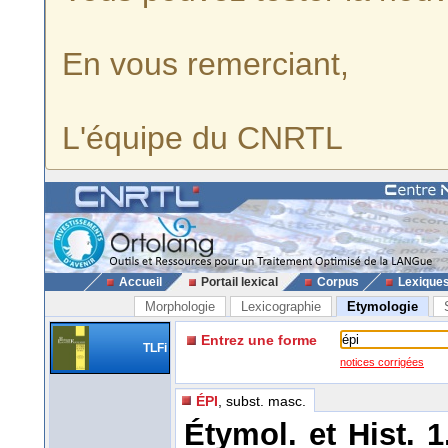
En vous remerciant,
L'équipe du CNRTL
Accueil
Portail lexical
Corpus
Lexique
Morphologie
Lexicographie
Etymologie
Entrez une forme
TLFi
notices corrigées
ÉPI
, subst. masc.
Étymol. et Hist. 