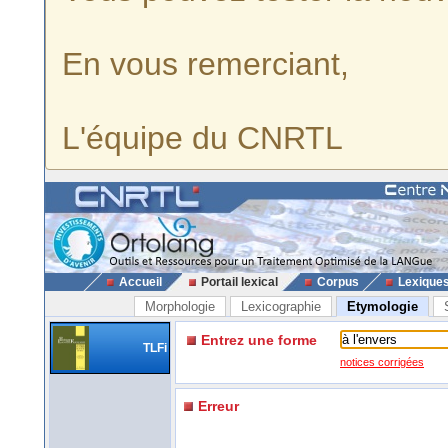
En vous remerciant,
L'équipe du CNRTL
Accueil
Portail lexical
Corpus
Lexique
Morphologie
Lexicographie
Etymologie
Entrez une forme
TLFi
notices corrigées
Erreur