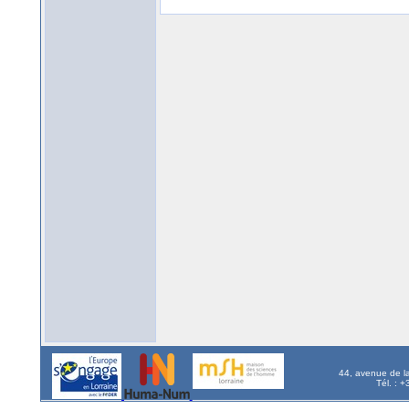
44, avenue de l
Tél. : 