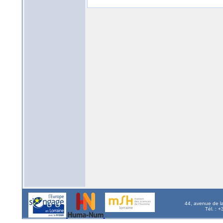
44, avenue de l
Tél. : 