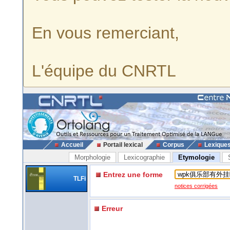
En vous remerciant,
L'équipe du CNRTL
Accueil
Portail lexical
Corpus
Lexique
Morphologie
Lexicographie
Etymologie
Entrez une forme
TLFi
notices corrigées
Erreur