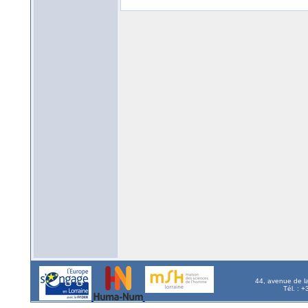
44, avenue de l
Tél. : 