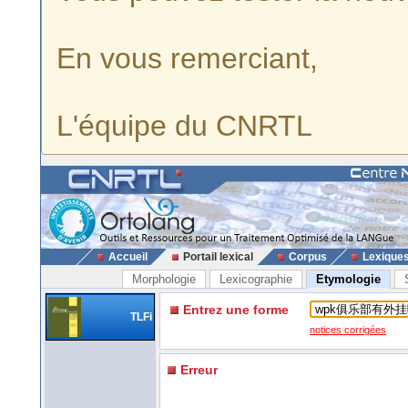
En vous remerciant,
L'équipe du CNRTL
Accueil
Portail lexical
Corpus
Lexique
Morphologie
Lexicographie
Etymologie
Entrez une forme
TLFi
notices corrigées
Erreur